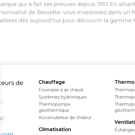
arque qui a fait ses preuves depuis 1910. En allian
onnalisé de Bessette, vous investissez dans un f
ialistes dès aujourd’hui pour découvrir la gamme H
teurs de
Chauffage
Therm
Fournaise à air chaud
Thermopo
Systèmes hydroniques
Thermop
t-
Thermopompe
Thermop
géothermique
géother
a)
Accumulateur de chaleur
Ventilat
Climatisation
Échangeur
e.com