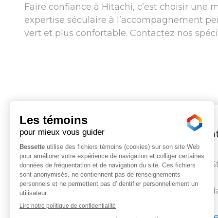
Faire confiance à Hitachi, c’est choisir une m
expertise séculaire à l’accompagnement pers
vert et plus confortable. Contactez nos spéc
Bessette, créa
confort
1311, route 343 S
Ambroise
Québec (Canad
450 752-4322
info@crbessett