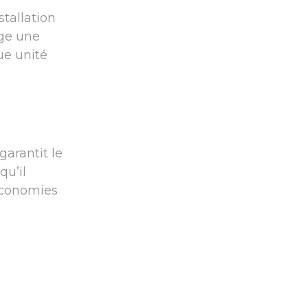
stallation
ige une
ue unité
garantit le
qu’il
 économies