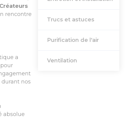
 Créateurs
on rencontre
Trucs et astuces
Purification de l'air
tique a
Ventilation
 pour
n engagement
e durant nos
n
té absolue