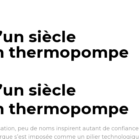
’un siècle
en thermopompe
’un siècle
en thermopompe
isation, peu de noms inspirent autant de confiance
marque s’est imposée comme un pilier technologiq