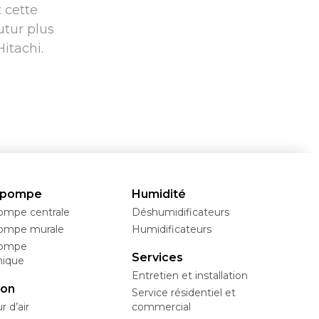
t cette
utur plus
itachi.
opompe
Humidité
mpe centrale
Déshumidificateurs
ompe murale
Humidificateurs
ompe
Services
mique
Entretien et installation
ion
Service résidentiel et
 d’air
commercial