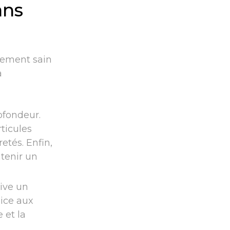
ans
nement sain
a
ofondeur.
ticules
etés. Enfin,
ntenir un
ive un
ice aux
 et la