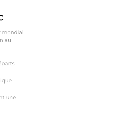
c
r mondial.
in au
éparts
mique
nt une