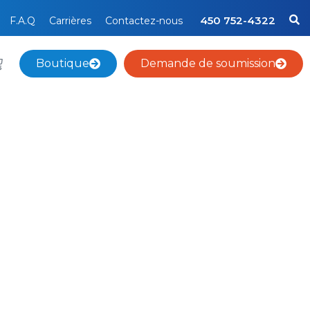
450 752-4322
F.A.Q
Carrières
Contactez-nous
Boutique
Demande de soumission